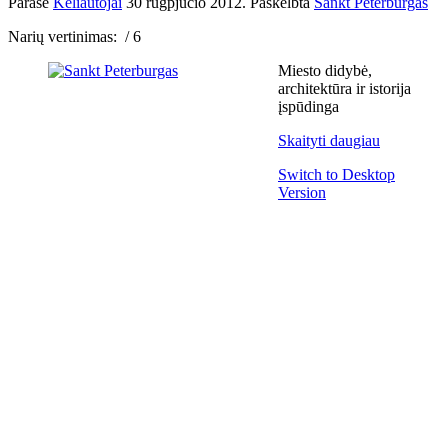
Parašė
Keliautojai
30 rugpjūčio 2012
. Paskelbta
Sankt Peterburgas
Narių vertinimas:
/ 6
Miesto didybė,
architektūra ir istorija
įspūdinga
Skaityti daugiau
Switch to Desktop
Version