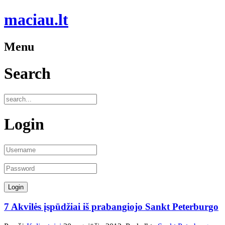
maciau.lt
Menu
Search
Login
7 Akvilės įspūdžiai iš prabangiojo Sankt Peterburgo