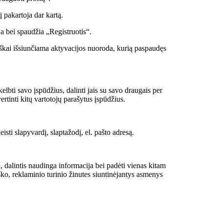
 pakartoja dar kartą.
a bei spaudžia „Registruotis“.
tiškai išsiunčiama aktyvacijos nuoroda, kurią paspaudęs
kelbti savo įspūdžius, dalinti jais su savo draugais per
vertinti kitų vartotojų parašytus įspūdžius.
eisti slapyvardį, slaptažodį, el. pašto adresą.
a, dalintis naudinga informacija bei padėti vienas kitam
ko, reklaminio turinio žinutes siuntinėjantys asmenys