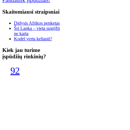
Pasidalink įspūdžiais!
Skaitomiausi
straipsniai
Didysis Afrikos penketas
Šri Lanka – vieta sugrįžti
ne kartą
Kodėl verta keliauti?
Kiek
jau turime
įspūdžių rinkinių?
92