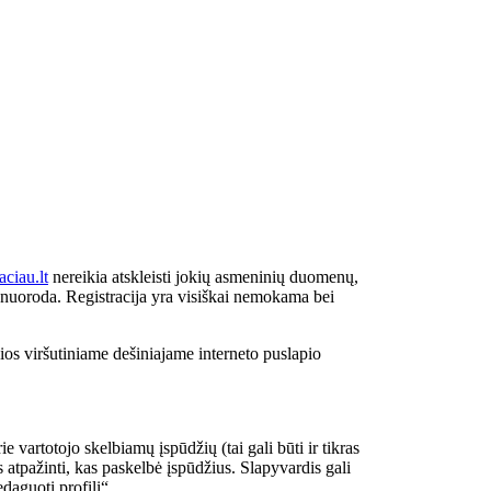
iau.lt
nereikia atskleisti jokių asmeninių duomenų,
os nuoroda. Registracija yra visiškai nemokama bei
os viršutiniame dešiniajame interneto puslapio
 vartotojo skelbiamų įspūdžių (tai gali būti ir tikras
ės atpažinti, kas paskelbė įspūdžius. Slapyvardis gali
daguoti profilį“.