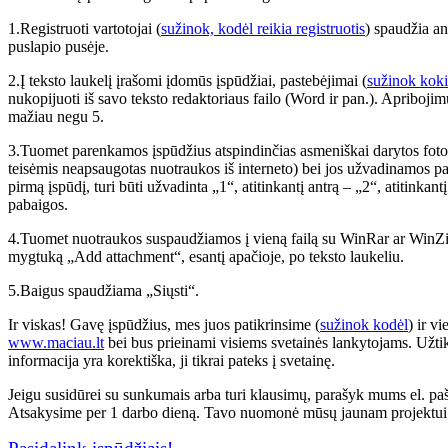
1.Registruoti vartotojai (
sužinok, kodėl reikia registruotis
) spaudžia an
puslapio pusėje.
2.Į teksto laukelį įrašomi įdomūs įspūdžiai, pastebėjimai (
sužinok koki
nukopijuoti iš savo teksto redaktoriaus failo (Word ir pan.). Apribojimų
mažiau negu 5.
3.Tuomet parenkamos įspūdžius atspindinčias asmeniškai darytos fotog
teisėmis neapsaugotas nuotraukos iš interneto) bei jos užvadinamos paga
pirmą įspūdį, turi būti užvadinta „1“, atitinkantį antrą – „2“, atitinkantį 
pabaigos.
4.Tuomet nuotraukos suspaudžiamos į vieną failą su WinRar ar WinZi
mygtuką „Add attachment“, esantį apačioje, po teksto laukeliu.
5.Baigus spaudžiama „Siųsti“.
Ir viskas! Gavę įspūdžius, mes juos patikrinsime (
sužinok kodėl
) ir v
www.maciau.lt
bei bus prieinami visiems svetainės lankytojams.
Užtik
informacija yra korektiška, ji tikrai pateks į svetainę.
Jeigu susidūrei su sunkumais arba turi klausimų, parašyk mums el. pa
Atsakysime per 1 darbo dieną. Tavo nuomonė mūsų jaunam projektui l