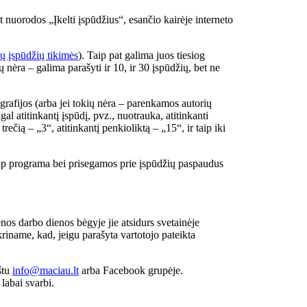
t nuorodos „Įkelti įspūdžius“, esančio kairėje interneto
ų įspūdžių tikimės
). Taip pat galima juos tiesiog
 nėra – galima parašyti ir 10, ir 30 įspūdžių, bet ne
rafijos (arba jei tokių nėra – parenkamos autorių
l atitinkantį įspūdį, pvz., nuotrauka, atitinkanti
trečią – „3“, atitinkantį penkioliktą – „15“, ir taip iki
p programa bei prisegamos prie įspūdžių paspaudus
ienos darbo dienos bėgyje jie atsidurs svetainėje
riname, kad, jeigu parašyta vartotojo pateikta
štu
info@maciau.lt
arba Facebook grupėje.
abai svarbi.