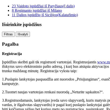
23 Vaidoto įspūdžiai iš Paryžiaus(I dalis)
8 Regimanto įspūdžiai iš Milano
11 Dalios įspūdžių iš Sicilijos(Kalatafimio)
Išsirinkite
įspūdžius
Pagalba
Registracija
Įspūdžius skelbti gali tik registruoti vartotojai. Registruojantis
www.mac
išskyrus savo elektroninio pašto adresą, į kurį bus atsiųsta aktyvacij
trunka maždaug minutę. Registracija vyksta taip:
1.Puslapio lankytojas paspaudžia ant nuorodos „Prisijungimas“, esanči
kamputyje.
2.Tuomet naujas vartotojas renkasi nuorodą „Neturite sąskaitos?“.
3.Registruodamasis, lankytojas įveda savo slapyvardį, kuris matysis prie
vardas, ir išgalvotas slapyvardis) ir pagal kurį puslapio lankytojai gal
būti keičiamas vėliau bet kuriuo metu po registracijos, pasirenkant „Re