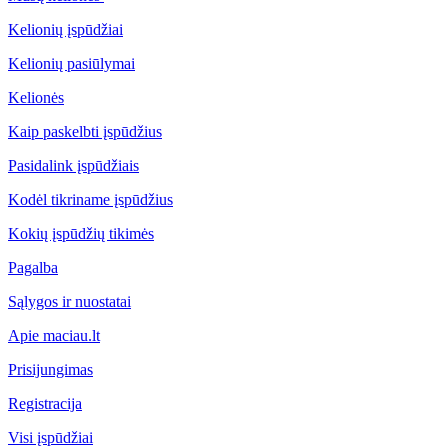
Kelionių įspūdžiai
Kelionių pasiūlymai
Kelionės
Kaip paskelbti įspūdžius
Pasidalink įspūdžiais
Kodėl tikriname įspūdžius
Kokių įspūdžių tikimės
Pagalba
Sąlygos ir nuostatai
Apie maciau.lt
Prisijungimas
Registracija
Visi įspūdžiai