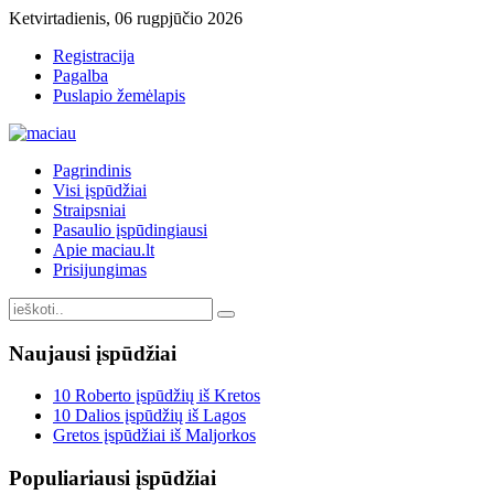
Ketvirtadienis, 06 rugpjūčio 2026
Registracija
Pagalba
Puslapio žemėlapis
Pagrindinis
Visi įspūdžiai
Straipsniai
Pasaulio įspūdingiausi
Apie maciau.lt
Prisijungimas
Naujausi
įspūdžiai
10 Roberto įspūdžių iš Kretos
10 Dalios įspūdžių iš Lagos
Gretos įspūdžiai iš Maljorkos
Populiariausi
įspūdžiai