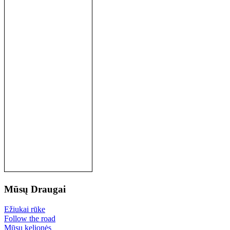
Mūsų
Draugai
Ežiukai rūke
Follow the road
Mūsų kelionės