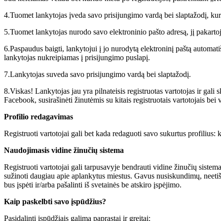
4.Tuomet lankytojas įveda savo prisijungimo vardą bei slaptažodį, kurį
5.Tuomet lankytojas nurodo savo elektroninio pašto adresą, jį pakartoj
6.Paspaudus baigti, lankytojui į jo nurodytą elektroninį paštą automa
lankytojas nukreipiamas į prisijungimo puslapį.
7.Lankytojas suveda savo prisijungimo vardą bei slaptažodį.
8.Viskas! Lankytojas jau yra pilnateisis registruotas vartotojas ir gali s
Facebook, susirašinėti žinutėmis su kitais registruotais vartotojais bei 
Profilio redagavimas
Registruoti vartotojai gali bet kada redaguoti savo sukurtus profilius: k
Naudojimasis vidine žinučių sistema
Registruoti vartotojai gali tarpusavyje bendrauti vidine žinučių sistem
sužinoti daugiau apie aplankytus miestus. Gavus nusiskundimų, neetiš
bus įspėti ir/arba pašalinti iš svetainės be atskiro įspėjimo.
Kaip paskelbti savo įspūdžius?
Pasidalinti įspūdžiais galima paprastai ir greitai: