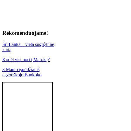
Rekomenduojame!
Šri Lanka – vieta sugrįžti ne
kartą
Kodėl visi nori į Maroką?
8 Manto įspūdžiai iš
egzotiškojo Bankoko