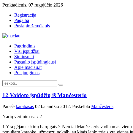
Penktadienis, 07 rugpjūčio 2026
Registracija
Pagalba
Puslapio žemėlapis
Pagrindinis
Visi įspūdžiai
Straipsniai
Pasaulio įspūdingiausi
Apie maciau.lt
Prisijungimas
12 Vaidoto įspūdžių iš Mančesterio
Parašė
karabasas
02 balandžio 2012
. Paskelbta
Mančesteris
Narių vertinimas:
/ 2
1.Yra gėjams skirtų barų gatvė. Neretai Mančesteris vadinamas vienu
populiaru karaoke, užmegzti pokalbį su kitais lankytojais yra vienas j