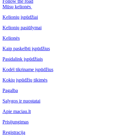
Follow the road
Mūsų kelionės
Kelionių įspūdžiai
Kelionių pasiūlymai
Kelionės
Kaip paskelbti įspūdžius
Pasidalink įspūdžiais
Kodėl tikriname įspūdžius
Kokių įspūdžių tikimės
Pagalba
Sąlygos ir nuostatai
Apie maciau.lt
Prisijungimas
Registracija