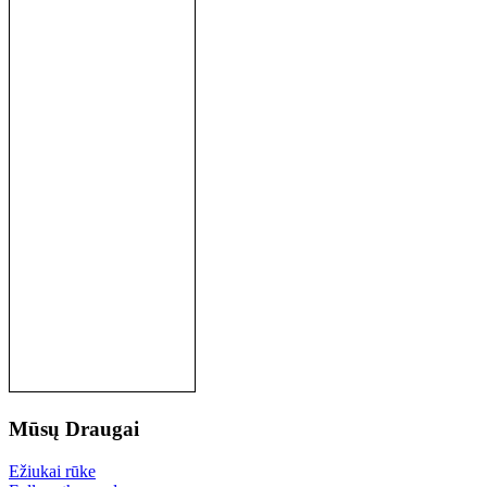
Mūsų
Draugai
Ežiukai rūke