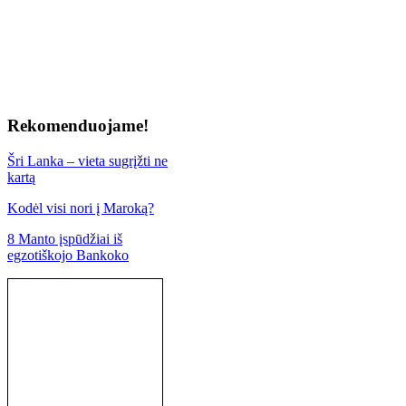
Rekomenduojame!
Šri Lanka – vieta sugrįžti ne
kartą
Kodėl visi nori į Maroką?
8 Manto įspūdžiai iš
egzotiškojo Bankoko