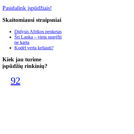
Pasidalink įspūdžiais!
Skaitomiausi
straipsniai
Didysis Afrikos penketas
Šri Lanka – vieta sugrįžti
ne kartą
Kodėl verta keliauti?
Kiek
jau turime
įspūdžių rinkinių?
92