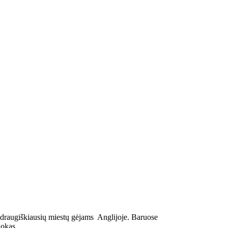
 draugiškiausių miestų gėjams Anglijoje. Baruose
uokas.