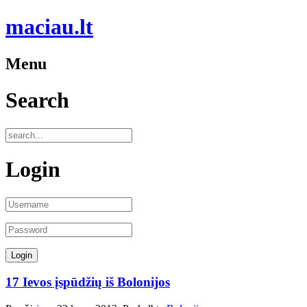
maciau.lt
Menu
Search
Login
17 Ievos įspūdžių iš Bolonijos