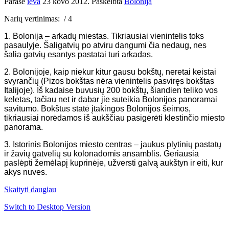
Parašė
ieva
23 kovo 2012
. Paskelbta
Bolonija
Narių vertinimas:
/ 4
1. Bolonija – arkadų miestas. Tikriausiai vienintelis toks
pasaulyje. Šaligatvių po atviru dangumi čia nedaug, nes
šalia gatvių esantys pastatai turi arkadas.
2. Bolonijoje, kaip niekur kitur gausu bokštų, neretai keistai
svyrančių (Pizos bokštas nėra vienintelis pasviręs bokštas
Italijoje). Iš kadaise buvusių 200 bokštų, šiandien teliko vos
keletas, tačiau net ir dabar jie suteikia Bolonijos panoramai
savitumo. Bokštus statė įtakingos Bolonijos šeimos,
tikriausiai norėdamos iš aukščiau pasigėrėti klestinčio miesto
panorama.
3. Istorinis Bolonijos miesto centras – jaukus plytinių pastatų
ir žavių gatvelių su kolonadomis ansamblis. Geriausia
paslėpti žemėlapį kuprinėje, užversti galvą aukštyn ir eiti, kur
akys nuves.
Skaityti daugiau
Switch to Desktop Version