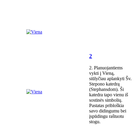
2
2. Planuojantiems
vykti į Vieną,
siūlyčiau aplankyti Šv.
Stepono katedrą
(Stephansdom). Ši
katedra tapo vienu iš
sostinės simbolių.
Pastatas pribloškia
savo didingumu bei
įspūdingu raštuotu
stogu.