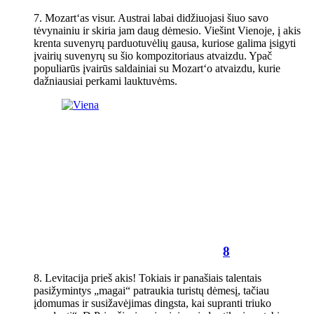
7. Mozart‘as visur. Austrai labai didžiuojasi šiuo savo
tėvynainiu ir skiria jam daug dėmesio. Viešint Vienoje, į akis
krenta suvenyrų parduotuvėlių gausa, kuriose galima įsigyti
įvairių suvenyrų su šio kompozitoriaus atvaizdu. Ypač
populiarūs įvairūs saldainiai su Mozart‘o atvaizdu, kurie
dažniausiai perkami lauktuvėms.
8
8. Levitacija prieš akis! Tokiais ir panašiais talentais
pasižymintys „magai“ patraukia turistų dėmesį, tačiau
įdomumas ir susižavėjimas dingsta, kai supranti triuko