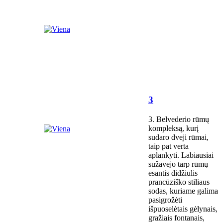
3
3. Belvederio rūmų
kompleksą, kurį
sudaro dveji rūmai,
taip pat verta
aplankyti. Labiausiai
sužavejo tarp rūmų
esantis didžiulis
prancūziško stiliaus
sodas, kuriame galima
pasigrožėti
išpuoselėtais gėlynais,
gražiais fontanais,