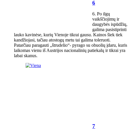
6
6. Po ilgų
vaikščiojimų ir
daugybės ispūdžių,
galima pasistiprinti
lauko kavinėse, kurių Vienoje tikrai gausu. Kainos šiek tiek
kandžiojasi, tačiau atostogų metu tai galima toleruoti.
Patarčiau paragauti „štrudelio“- pyrago su obuolių įdaru, kuris
laikomas vienu iš Austrijos nacionalinių patiekalų ir tikrai yra
labai skanus.
7