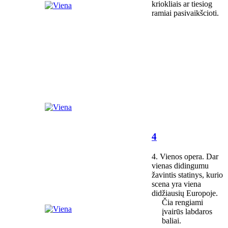
kriokliais ar tiesiog
ramiai pasivaikšcioti.
4
4. Vienos opera. Dar
vienas didingumu
žavintis statinys, kurio
scena yra viena
didžiausių Europoje.
Čia rengiami
įvairūs labdaros
baliai.