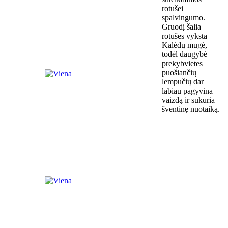
rotušei
spalvingumo.
Gruodį šalia
rotušes vyksta
Kalėdų mugė,
todėl daugybė
prekybvietes
puošiančių
lempučių dar
labiau pagyvina
vaizdą ir sukuria
šventinę nuotaiką.