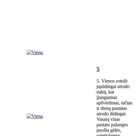
5
5. Vienos rotušė
įspūdingai atrodo
naktį, kai
įjungiamas
apšvietimas, tačiau
ir dieną pastatas
atrodo didingai.
Vasarą visas
pastato palanges
puošia gėlės,
suteikdamos