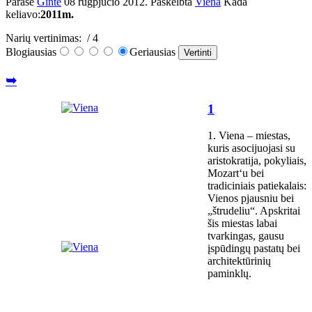
Parašė
Ginte
08 rugpjūčio 2012
. Paskelbta
Viena
Kada
keliavo:
2011m.
Narių vertinimas:
/ 4
Blogiausias
Geriausias
➥
1
1. Viena – miestas,
kuris asocijuojasi su
aristokratija, pokyliais,
Mozart‘u bei
tradiciniais patiekalais:
Vienos pjausniu bei
„štrudeliu“. Apskritai
šis miestas labai
tvarkingas, gausu
įspūdingų pastatų bei
architektūrinių
paminklų.