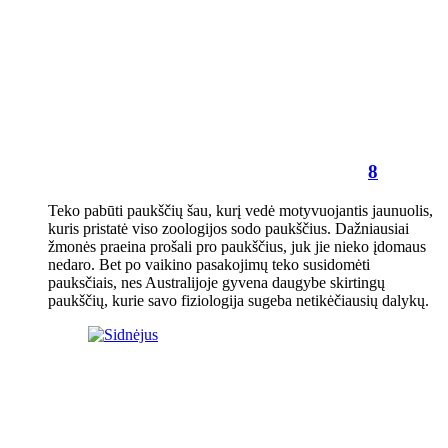
8
Teko pabūti paukščių šau, kurį vedė motyvuojantis jaunuolis,
kuris pristatė viso zoologijos sodo paukščius. Dažniausiai
žmonės praeina prošali pro paukščius, juk jie nieko įdomaus
nedaro. Bet po vaikino pasakojimų teko susidomėti
pauksčiais, nes Australijoje gyvena daugybe skirtingų
paukščių, kurie savo fiziologija sugeba netikėčiausių dalykų.