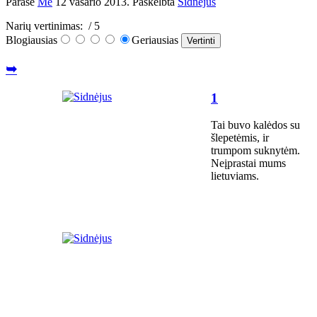
Parašė
Me
12 vasario 2013
. Paskelbta
Sidnėjus
Narių vertinimas:
/ 5
Blogiausias
Geriausias
➥
1
Tai buvo kalėdos su
šlepetėmis, ir
trumpom suknytėm.
Neįprastai mums
lietuviams.