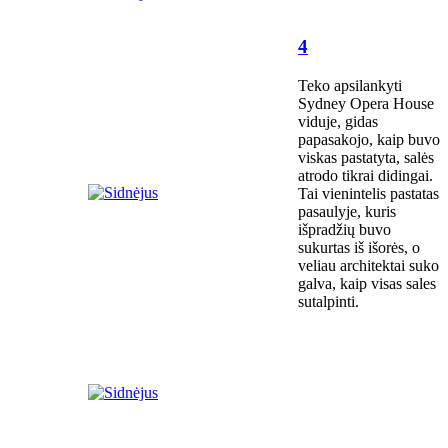
4
Teko apsilankyti
Sydney Opera House
viduje, gidas
papasakojo, kaip buvo
viskas pastatyta, salės
atrodo tikrai didingai.
Tai vienintelis pastatas
pasaulyje, kuris
išpradžių buvo
sukurtas iš išorės, o
veliau architektai suko
galva, kaip visas sales
sutalpinti.