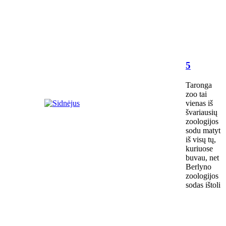
5
Taronga
zoo tai
vienas iš
švariausių
zoologijos
sodu matyt
iš visų tų,
kuriuose
buvau, net
Berlyno
zoologijos
sodas ištoli