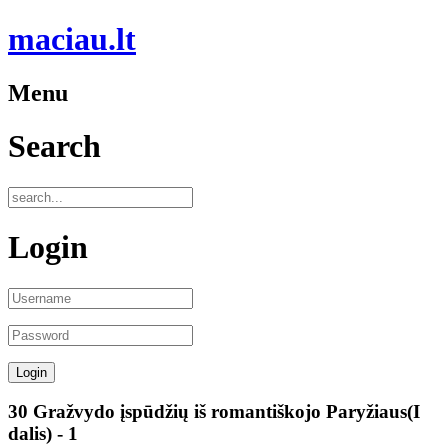
maciau.lt
Menu
Search
Login
30 Gražvydo įspūdžių iš romantiškojo Paryžiaus(I
dalis) - 1