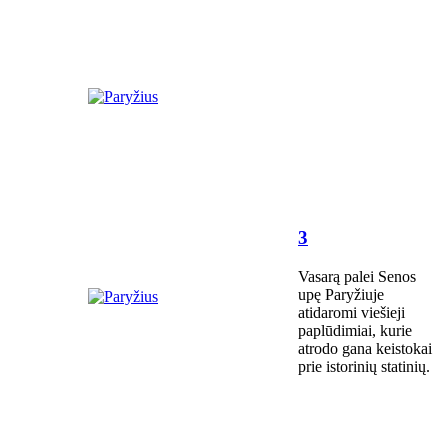
3
Vasarą palei Senos
upę Paryžiuje
atidaromi viešieji
paplūdimiai, kurie
atrodo gana keistokai
prie istorinių statinių.