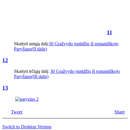
11
Skaityti antąją dalį:
30 Gražvydo įspūdžių iš romantiškojo
Paryžiaus(II dalis)
12
Skaityti trčiąją dalį:
30 Gražvydo įspūdžių iš romantiškojo
Paryžiaus(III dalis)
13
Tweet
Share
Switch to Desktop Version