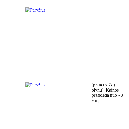
(prancūziškų
blynų). Kainos
prasideda nuo ~3
eurų.