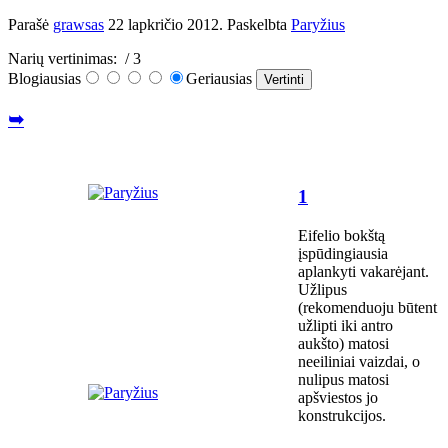
Parašė
grawsas
22 lapkričio 2012
. Paskelbta
Paryžius
Narių vertinimas:
/ 3
Blogiausias
Geriausias
➥
1
Eifelio bokštą
įspūdingiausia
aplankyti vakarėjant.
Užlipus
(rekomenduoju būtent
užlipti iki antro
aukšto) matosi
neeiliniai vaizdai, o
nulipus matosi
apšviestos jo
konstrukcijos.