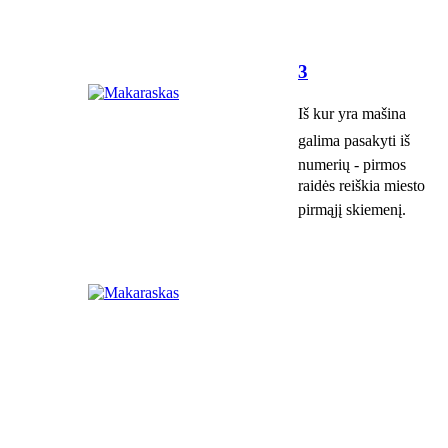
3
Iš kur yra mašina
galima pasakyti iš
numerių - pirmos
raidės reiškia miesto
pirmąjį skiemenį.