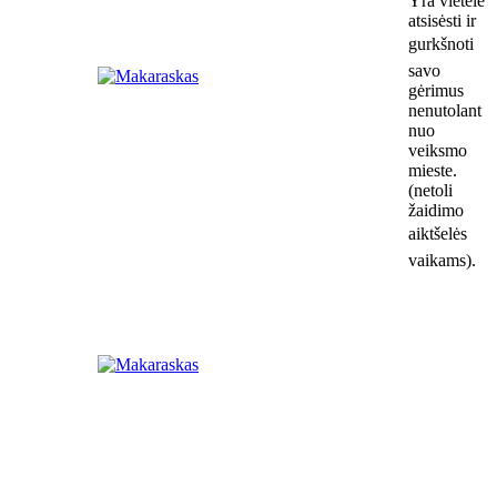
Yra vietelė
atsisėsti ir
gurkšnoti
savo
gėrimus
nenutolant
nuo
veiksmo
mieste.
(netoli
žaidimo
aiktšelės
vaikams).