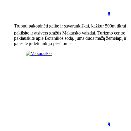
8
Truputį pakopinėti galite ir savarankiškai, kažkur 500m tikrai
pakilsite ir atsivers gražūs Makarsko vaizdai. Turizmo centre
paklauskite apie Botanikos sodą, jums duos mažą žemėlapį ir
galėsite judėti link jo pėsčiomis.
9