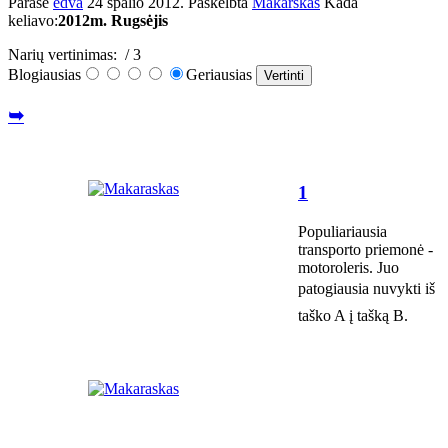
Parašė
edva
24 spalio 2012
. Paskelbta
Makarskas
Kada
keliavo:
2012m. Rugsėjis
Narių vertinimas:
/ 3
Blogiausias
Geriausias
➥
1
Populiariausia
transporto priemonė -
motoroleris. Juo
patogiausia nuvykti iš
taško A į tašką B.