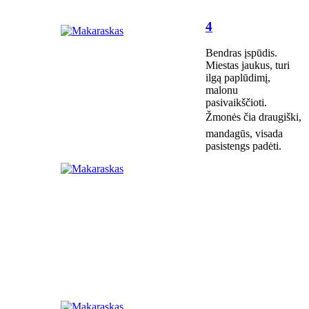
4
Bendras įspūdis.
Miestas jaukus, turi
ilgą paplūdimį,
malonu
pasivaikščioti.
Žmonės čia draugiški,
mandagūs, visada
pasistengs padėti.