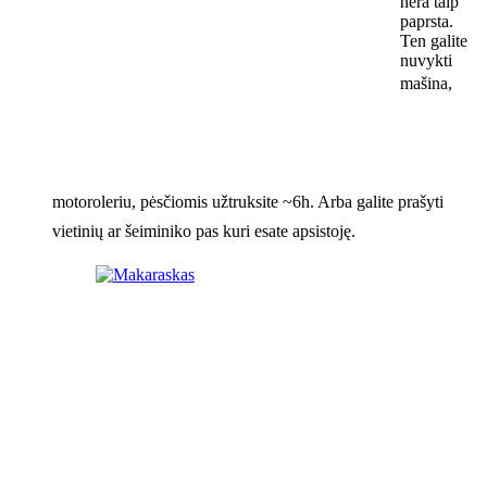
nėra taip
paprsta.
Ten galite
nuvykti
mašina,
motoroleriu, pėsčiomis užtruksite ~6h. Arba galite prašyti
vietinių ar šeiminiko pas kuri esate apsistoję.